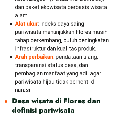
dan paket ekowisata berbasis wisata
alam.
Alat ukur
: indeks daya saing
pariwisata menunjukkan Flores masih
tahap berkembang, butuh peningkatan
infrastruktur dan kualitas produk.
Arah perbaikan
: pendataan ulang,
transparansi status desa, dan
pembagian manfaat yang adil agar
pariwisata hijau tidak berhenti di
narasi.
Desa wisata di Flores dan
definisi pariwisata