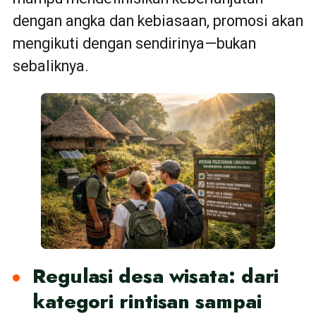
dengan angka dan kebiasaan, promosi akan
mengikuti dengan sendirinya—bukan
sebaliknya.
Regulasi desa wisata: dari
kategori rintisan sampai