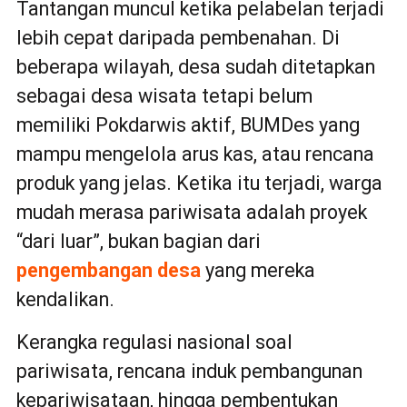
Tantangan muncul ketika pelabelan terjadi
lebih cepat daripada pembenahan. Di
beberapa wilayah, desa sudah ditetapkan
sebagai desa wisata tetapi belum
memiliki Pokdarwis aktif, BUMDes yang
mampu mengelola arus kas, atau rencana
produk yang jelas. Ketika itu terjadi, warga
mudah merasa pariwisata adalah proyek
“dari luar”, bukan bagian dari
pengembangan desa
yang mereka
kendalikan.
Kerangka regulasi nasional soal
pariwisata, rencana induk pembangunan
kepariwisataan, hingga pembentukan