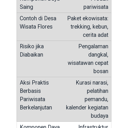
pariwisata
Paket ekowisata:
trekking, kebun,
cerita adat
Pengalaman
dangkal,
wisatawan cepat
bosan
Kurasi narasi,
pelatihan
pemandu,
kalender kegiatan
budaya
Infrastruktur