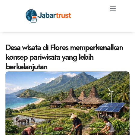
Desa wisata di Flores memperkenalkan
konsep pariwisata yang lebih
berkelanjutan