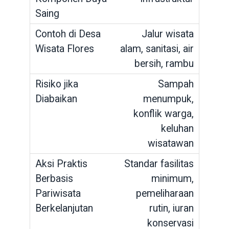
Jalur wisata
alam, sanitasi, air
bersih, rambu
Sampah
menumpuk,
konflik warga,
keluhan
wisatawan
Standar fasilitas
minimum,
pemeliharaan
rutin, iuran
konservasi