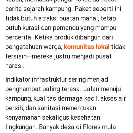
cerita sejarah kampung. Paket seperti ini
tidak butuh atraksi buatan mahal, tetapi
butuh kurasi dan pemandu yang mampu
bercerita. Ketika produk dibangun dari
pengetahuan warga,
komunitas lokal
tidak
tersisih—mereka justru menjadi pusat
narasi.
Indikator infrastruktur sering menjadi
penghambat paling terasa. Jalan menuju
kampung, kualitas dermaga kecil, akses air
bersih, dan sanitasi menentukan
kenyamanan sekaligus kesehatan
lingkungan. Banyak desa di Flores mulai