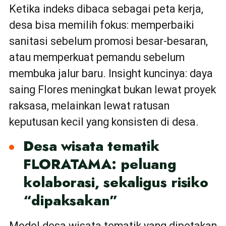
Ketika indeks dibaca sebagai peta kerja,
desa bisa memilih fokus: memperbaiki
sanitasi sebelum promosi besar-besaran,
atau memperkuat pemandu sebelum
membuka jalur baru. Insight kuncinya: daya
saing Flores meningkat bukan lewat proyek
raksasa, melainkan lewat ratusan
keputusan kecil yang konsisten di desa.
Desa wisata tematik
FLORATAMA: peluang
kolaborasi, sekaligus risiko
“dipaksakan”
Model desa wisata tematik yang dipetakan