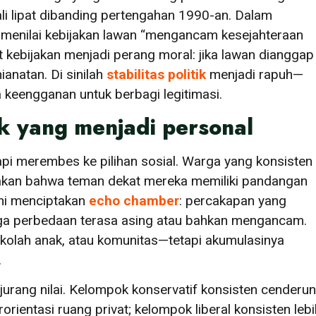
kali lipat dibanding pertengahan 1990-an. Dalam
 menilai kebijakan lawan “mengancam kesejahteraan
kebijakan menjadi perang moral: jika lawan dianggap
anatan. Di sinilah
stabilitas politik
menjadi rapuh—
 keengganan untuk berbagi legitimasi.
tik yang menjadi personal
tetapi merembes ke pilihan sosial. Warga yang konsisten
atakan bahwa teman dekat mereka memiliki pandangan
ini menciptakan
echo chamber
: percakapan yang
gga perbedaan terasa asing atau bahkan mengancam.
kolah anak, atau komunitas—tetapi akumulasinya
.
jurang nilai. Kelompok konservatif konsisten cenderu
rientasi ruang privat; kelompok liberal konsisten lebi