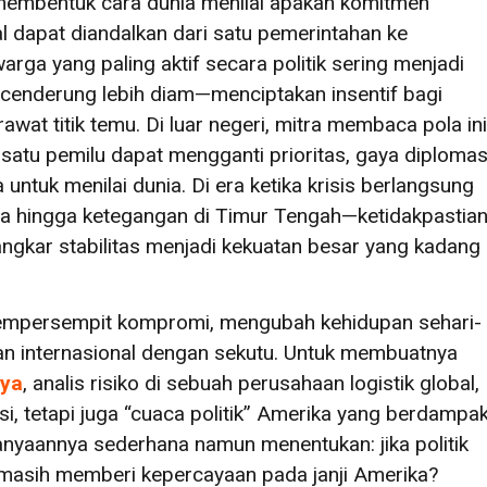
ka membentuk cara dunia menilai apakah komitmen
l dapat diandalkan dari satu pemerintahan ke
arga yang paling aktif secara politik sering menjadi
cenderung lebih diam—menciptakan insentif bagi
rawat titik temu. Di luar negeri, mitra membaca pola ini
 satu pemilu dapat mengganti prioritas, gaya diplomas
ntuk menilai dunia. Di era ketika krisis berlangsung
pa hingga ketegangan di Timur Tengah—ketidakpastia
angkar stabilitas menjadi kekuatan besar yang kadang
 mempersempit kompromi, mengubah kehidupan sehari-
an internasional dengan sekutu. Untuk membuatnya
ya
, analis risiko di sebuah perusahaan logistik global,
si, tetapi juga “cuaca politik” Amerika yang berdampa
anyaannya sederhana namun menentukan: jika politik
a masih memberi kepercayaan pada janji Amerika?