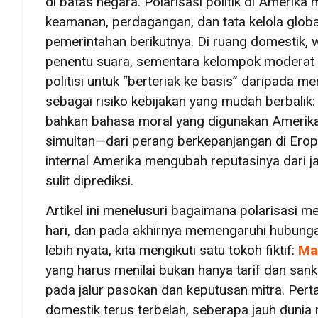
di batas negara. Polarisasi politik di Ameri
keamanan, perdagangan, dan tata kelola globa
pemerintahan berikutnya. Di ruang domestik, w
penentu suara, sementara kelompok moderat 
politisi untuk “berteriak ke basis” daripada me
sebagai risiko kebijakan yang mudah berbalik:
bahkan bahasa moral yang digunakan Amerika u
simultan—dari perang berkepanjangan di Ero
internal Amerika mengubah reputasinya dari j
sulit diprediksi.
Artikel ini menelusuri bagaimana polarisasi
hari, dan pada akhirnya memengaruhi hubung
lebih nyata, kita mengikuti satu tokoh fiktif:
Ma
yang harus menilai bukan hanya tarif dan sank
pada jalur pasokan dan keputusan mitra. Pert
domestik terus terbelah, seberapa jauh duni