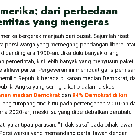
 Amerika: dari perbedaan
entitas yang mengeras
Amerika bergerak menjauh dari pusat. Sejumlah riset
wa porsi warga yang memegang pandangan liberal ata
 dibanding era 1990-an. Jika dulu banyak orang
an pemerintah, kini lebih banyak yang menyusun paket
filiasi partai. Pergeseran ini membuat garis pemisa
pemilih Republik berada di kanan median Demokrat, d
blik. Angka yang sering dikutip dalam diskusi
kanan median Demokrat
dan
94% Demokrat di kiri
ruang tumpang tindih itu pada pertengahan 2010-an d
ama 2020-an, meski isu yang diperdebatkan berubah.
nya antipati partisan. “Tidak suka” pada pihak lawan
k. Porsi warga yang memandang partai lawan dengan