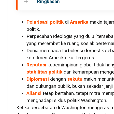
Ringkasan
Polarisasi politik
di
Amerika
makin taja
politik.
Perpecahan ideologis yang dulu “tersebar
yang merembet ke ruang sosial: perteman
Dunia membaca turbulensi domestik sebag
komitmen Amerika ikut tergerus.
Reputasi
kepemimpinan global tidak hanya
stabilitas politik
dan kemampuan mengel
Diplomasi
dengan
sekutu
makin menuntut
dan dukungan publik, bukan sekadar janji 
Aliansi
tetap bertahan, tetapi mitra memp
menghadapi siklus politik Washington.
Ketika perdebatan di Washington mengeras me